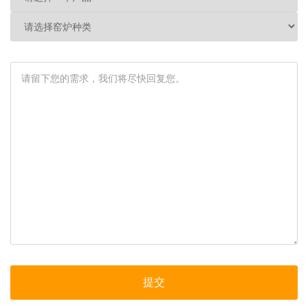
选
请
择
选
一
择
个
窑
请
产
炉
留
品
种
下
类
您
的
需
求，
我
们
将
尽
快
回
提交
复
您。