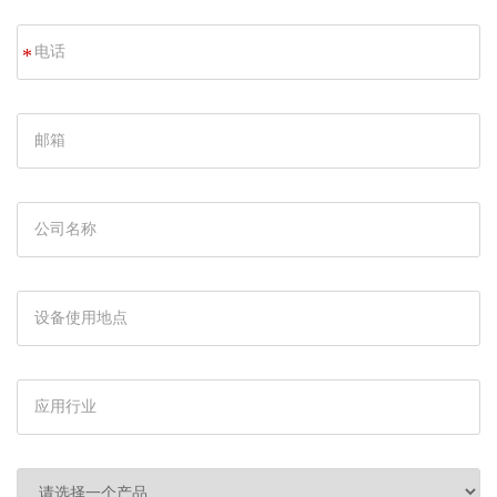
称
呼
电
*
您？
话
邮
箱
公
司
名
称
设
备
使
用
应
地
用
点
行
业
请